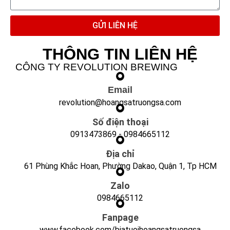
GỬI LIÊN HỆ
THÔNG TIN LIÊN HỆ
CÔNG TY REVOLUTION BREWING
Email
revolution@hoangsatruongsa.com
Số điện thoại
0913473869
-
0984665112
Địa chỉ
61 Phùng Khắc Hoan, Phường Dakao, Quận 1, Tp HCM
Zalo
0984665112
Fanpage
www.facebook.com/biatuoihoangsatruongsa